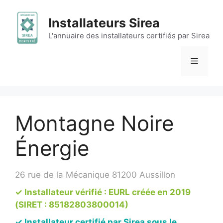
Aller
au
Installateurs Sirea
contenu
L'annuaire des installateurs certifiés par Sirea
Menu
Montagne Noire
Énergie
26 rue de la Mécanique 81200 Aussillon
✓ Installateur vérifié : EURL créée en 2019
(SIRET : 85182803800014)
✓ Installateur certifié par Sirea sous le