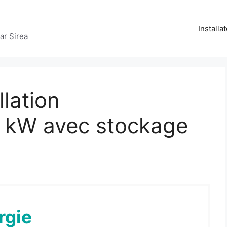
Installa
par Sirea
llation
3 kW avec stockage
rgie