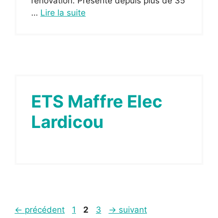
rénovation. Présente depuis plus de 35
…
Lire la suite
ETS Maffre Elec
Lardicou
Page
Page
Page
←
précédent
1
2
3
→
suivant